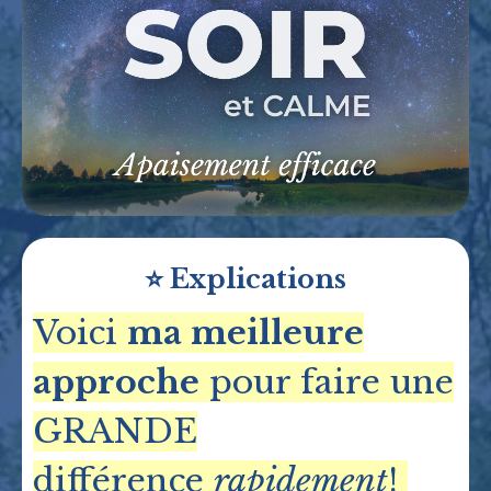
⭐️ Explications
Voici
ma meilleure
approche
pour faire une
GRANDE
différence
rapidement
!