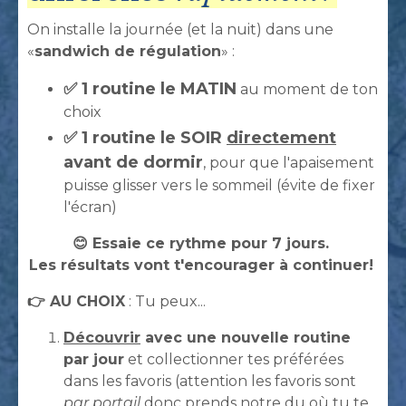
On installe la journée (et la nuit) dans une
«
sandwich de régulation
» :
✅ 1 routine le MATIN
au moment de ton
choix
✅ 1 routine le SOIR
directement
avant de dormir
, pour que l'apaisement
puisse glisser vers le sommeil (évite de fixer
l'écran)
😊 Essaie ce rythme pour 7 jours.
Les résultats vont t'encourager à continuer!
👉 AU CHOIX
: Tu peux...
Découvrir
avec une nouvelle routine
par jour
et collectionner tes préférées
dans les favoris (attention les favoris sont
par portail
donc prends notre du où tu te