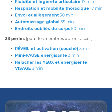
Fluidité et légèreté articulaire
17 min
Respiration et mobilité thoracique
17 min
Envol et allègement
50 min
Automassage global
35 min
Endroits oubliés du corps
50 min
33 perles
(pour les membres qui ont accès)
RÉVEIL et activation (couché)
3 min
Mini-PAUSE énergisante
3 min
Relâcher les YEUX et énergiser le
VISAGE
3 min